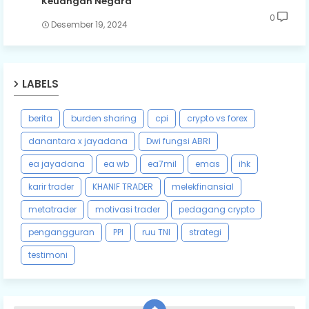
Keuangan Negara
0
Desember 19, 2024
LABELS
berita
burden sharing
cpi
crypto vs forex
danantara x jayadana
Dwi fungsi ABRI
ea jayadana
ea wb
ea7mil
emas
ihk
karir trader
KHANIF TRADER
melekfinansial
metatrader
motivasi trader
pedagang crypto
pengangguran
PPI
ruu TNI
strategi
testimoni