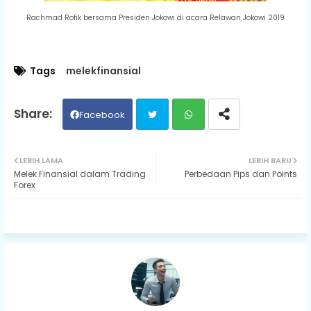
Rachmad Rofik bersama Presiden Jokowi di acara Relawan Jokowi 2019
Tags
melekfinansial
Facebook
Twit
Wh
LEBIH LAMA
LEBIH BARU
Melek Finansial dalam Trading
Perbedaan Pips dan Points
ter
ats
Forex
ap
p