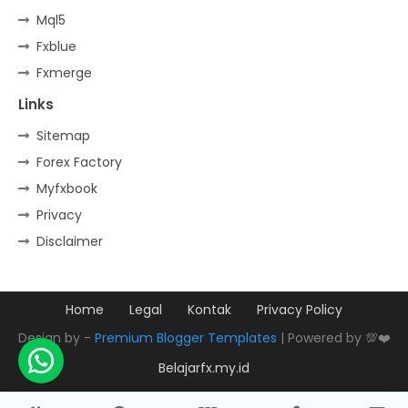
Mql5
Fxblue
Fxmerge
Links
Sitemap
Forex Factory
Myfxbook
Privacy
Disclaimer
Home
Legal
Kontak
Privacy Policy
Design by -
Premium Blogger Templates
| Powered by 💯❤️
Belajarfx.my.id